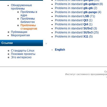
Problems in standard
gtk-glib
(16)
Problems in standard
gtk-gobject
(8)
Обнаруженные
Problems in standard
gtk-gtk
(2)
проблемы
Проблемы в
Problems in standard
gtk-pango
(4)
ядре
Problems in standard
LSB
(71)
Проблемы
Problems in standard
Qt3
(1)
библиотек
Problems in standard
Qt4
(1)
Проблемы
Problems in standard
SUSv2
(3)
стандартов
Публикации
Problems in standard
SUSv3
(25)
Мероприятия
Problems in standard
X11
(5)
Ссылки
»
English
Стандарты Linux
Похожие проекты
Это интересно
Co
Институт системного программиров