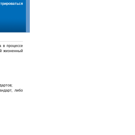
стрироваться
а в процессе
й жизненный
дартов;
андарт, либо