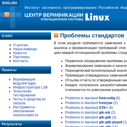
Проблемы стандартов
О НАС
В этом разделе публикуются замечания к
О центре
анализа и формализации требований этих
Наша команда
цикл каждой потенциальной проблемы станд
Новости
Партнеры
Контакты
Первичное обнаружение проблемы ра
Формулирование замечания и занесе
Проекты
Периодический коллегиальный анализ
Публикация утвержденных замечаний 
Верификация
Отсылка отчета по утвержденным зам
модулей ядра
Каждое полученное разработчиками
Инфраструктура LSB
отклоняется по усмотрению разработ
Технологии
тестирования
Problems in standard
fontconfig
(6)
Тесты и средства их
Problems in standard
freetype
(2)
запуска
Инструменты
Problems in standard
GTK+
(8)
обеспечения
Problems in standard
gtk-atk
(2)
переносимости
Problems in standard
gtk-gdk
(3)
Problems in standard
gtk-gdk-pixpuf
(1
Результаты