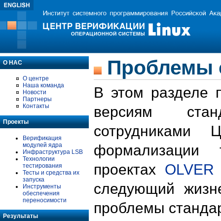
Проблемы 
О НАС
О центре
Наша команда
В этом разделе 
Новости
Партнеры
Контакты
версиям стан
Проекты
сотрудниками 
Верификация
модулей ядра
формализации 
Инфраструктура LSB
Технологии
проектах
OLVER
тестирования
Тесты и средства их
запуска
следующий жизн
Инструменты
обеспечения
переносимости
проблемы стандар
Результаты