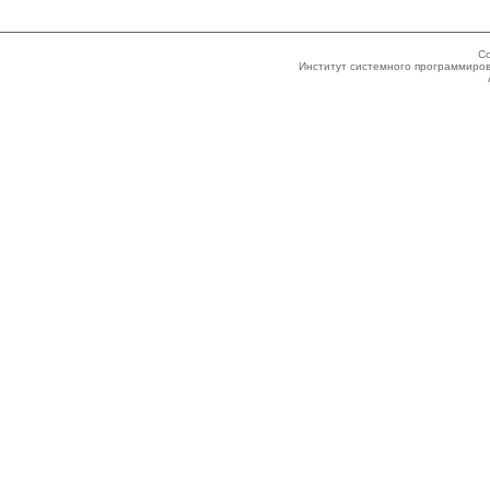
Co
Институт системного программиров