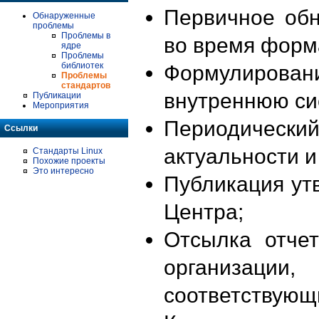
Первичное об
Обнаруженные
проблемы
Проблемы в
во время форм
ядре
Проблемы
библиотек
Формулирова
Проблемы
стандартов
внутреннюю си
Публикации
Мероприятия
Периодиче
Ссылки
актуальности 
Стандарты Linux
Похожие проекты
Это интересно
Публикация ут
Центра;
Отсылка отче
организации
соответствующ