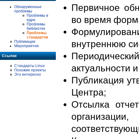
Первичное об
Обнаруженные
проблемы
Проблемы в
во время форм
ядре
Проблемы
библиотек
Формулирова
Проблемы
стандартов
внутреннюю си
Публикации
Мероприятия
Периодиче
Ссылки
актуальности 
Стандарты Linux
Похожие проекты
Это интересно
Публикация ут
Центра;
Отсылка отче
организации
соответствующ