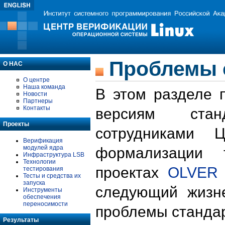
Проблемы 
О НАС
О центре
Наша команда
В этом разделе 
Новости
Партнеры
Контакты
версиям стан
Проекты
сотрудниками 
Верификация
модулей ядра
формализации 
Инфраструктура LSB
Технологии
проектах
OLVER
тестирования
Тесты и средства их
запуска
следующий жизн
Инструменты
обеспечения
переносимости
проблемы стандар
Результаты