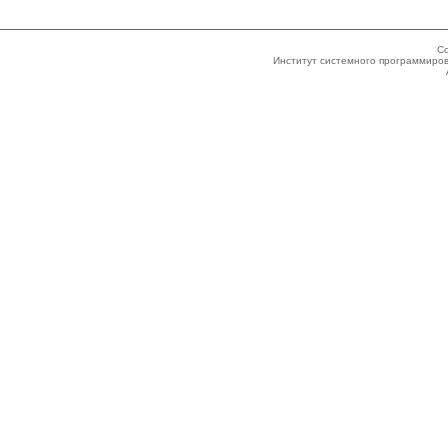
Co
Институт системного программиров