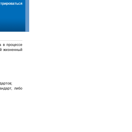
стрироваться
а в процессе
й жизненный
дартов;
андарт, либо