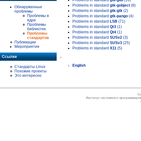
Problems in standard
gtk-glib
(16)
Problems in standard
gtk-gobject
(8)
Обнаруженные
Problems in standard
gtk-gtk
(2)
проблемы
Проблемы в
Problems in standard
gtk-pango
(4)
ядре
Problems in standard
LSB
(71)
Проблемы
Problems in standard
Qt3
(1)
библиотек
Problems in standard
Qt4
(1)
Проблемы
Problems in standard
SUSv2
(3)
стандартов
Публикации
Problems in standard
SUSv3
(25)
Мероприятия
Problems in standard
X11
(5)
Ссылки
»
English
Стандарты Linux
Похожие проекты
Это интересно
Co
Институт системного программиров