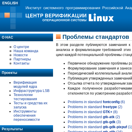
Проблемы стандартов
О НАС
В этом разделе публикуются замечания к
О центре
анализа и формализации требований этих
Наша команда
цикл каждой потенциальной проблемы станд
Новости
Партнеры
Контакты
Первичное обнаружение проблемы ра
Формулирование замечания и занесе
Проекты
Периодический коллегиальный анализ
Публикация утвержденных замечаний 
Верификация
Отсылка отчета по утвержденным зам
модулей ядра
Каждое полученное разработчиками
Инфраструктура LSB
отклоняется по усмотрению разработ
Технологии
тестирования
Problems in standard
fontconfig
(6)
Тесты и средства их
Problems in standard
freetype
(2)
запуска
Инструменты
Problems in standard
GTK+
(8)
обеспечения
Problems in standard
gtk-atk
(2)
переносимости
Problems in standard
gtk-gdk
(3)
Problems in standard
gtk-gdk-pixpuf
(1
Результаты