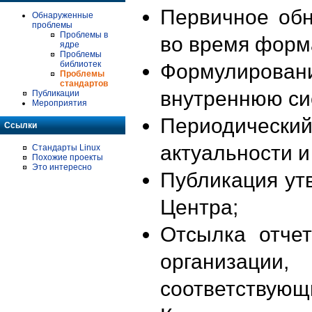
Первичное об
Обнаруженные
проблемы
Проблемы в
во время форм
ядре
Проблемы
библиотек
Формулирова
Проблемы
стандартов
внутреннюю си
Публикации
Мероприятия
Периодиче
Ссылки
актуальности 
Стандарты Linux
Похожие проекты
Это интересно
Публикация ут
Центра;
Отсылка отче
организации
соответствующ