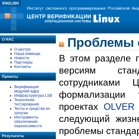
Проблемы 
О НАС
О центре
Наша команда
В этом разделе 
Новости
Партнеры
Контакты
версиям стан
Проекты
сотрудниками 
Верификация
модулей ядра
формализации 
Инфраструктура LSB
Технологии
проектах
OLVER
тестирования
Тесты и средства их
запуска
следующий жизн
Инструменты
обеспечения
переносимости
проблемы стандар
Результаты