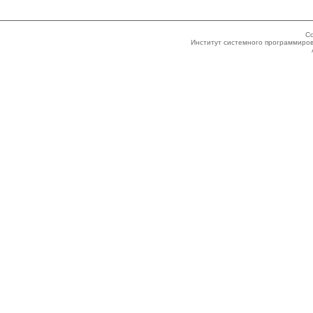
Co
Институт системного программиров