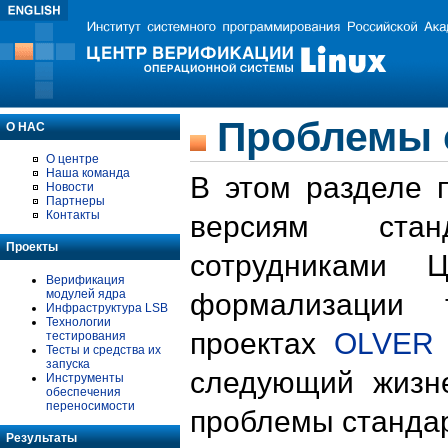
Проблемы 
О НАС
О центре
Наша команда
В этом разделе 
Новости
Партнеры
Контакты
версиям стан
Проекты
сотрудниками 
Верификация
модулей ядра
формализации 
Инфраструктура LSB
Технологии
проектах
OLVER
тестирования
Тесты и средства их
запуска
следующий жизн
Инструменты
обеспечения
переносимости
проблемы стандар
Результаты