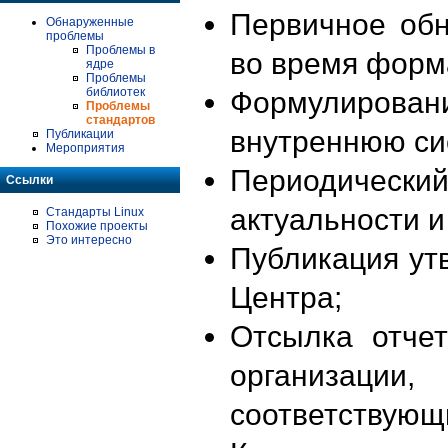
Первичное об
Обнаруженные
проблемы
Проблемы в
во время форм
ядре
Проблемы
библиотек
Формулирова
Проблемы
стандартов
внутреннюю си
Публикации
Мероприятия
Периодиче
Ссылки
актуальности 
Стандарты Linux
Похожие проекты
Это интересно
Публикация ут
Центра;
Отсылка отче
организации
соответствующ