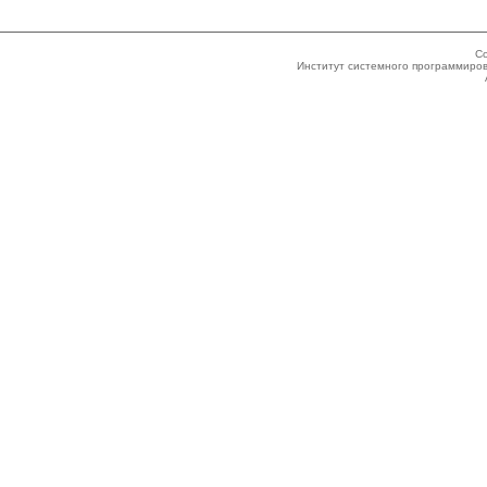
Co
Институт системного программиров