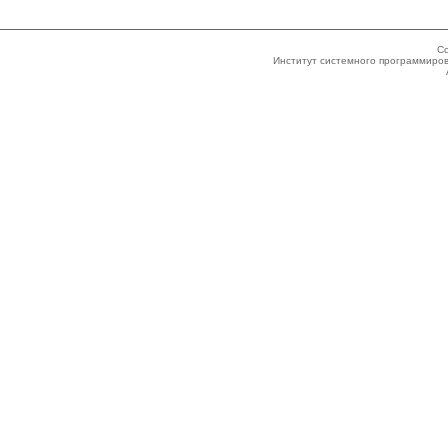
Co
Институт системного программиров