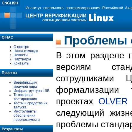
Проблемы 
О НАС
О центре
Наша команда
В этом разделе 
Новости
Партнеры
Контакты
версиям стан
Проекты
сотрудниками 
Верификация
модулей ядра
формализации 
Инфраструктура LSB
Технологии
проектах
OLVER
тестирования
Тесты и средства их
запуска
следующий жизн
Инструменты
обеспечения
переносимости
проблемы стандар
Результаты