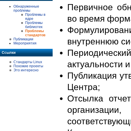
Первичное об
Обнаруженные
проблемы
Проблемы в
во время форм
ядре
Проблемы
библиотек
Формулирова
Проблемы
стандартов
внутреннюю си
Публикации
Мероприятия
Периодиче
Ссылки
актуальности 
Стандарты Linux
Похожие проекты
Это интересно
Публикация ут
Центра;
Отсылка отче
организации
соответствующ