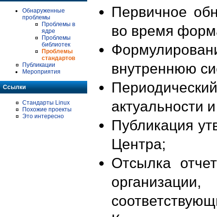
Первичное об
Обнаруженные
проблемы
Проблемы в
во время форм
ядре
Проблемы
библиотек
Формулирова
Проблемы
стандартов
внутреннюю си
Публикации
Мероприятия
Периодиче
Ссылки
актуальности 
Стандарты Linux
Похожие проекты
Это интересно
Публикация ут
Центра;
Отсылка отче
организации
соответствующ