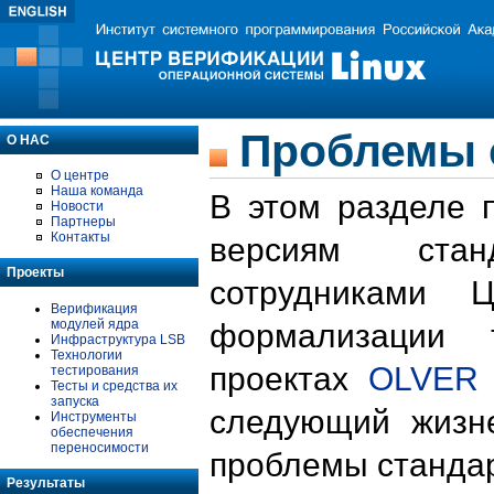
Проблемы 
О НАС
О центре
Наша команда
В этом разделе 
Новости
Партнеры
Контакты
версиям стан
Проекты
сотрудниками 
Верификация
модулей ядра
формализации 
Инфраструктура LSB
Технологии
проектах
OLVER
тестирования
Тесты и средства их
запуска
следующий жизн
Инструменты
обеспечения
переносимости
проблемы стандар
Результаты