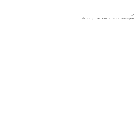
Co
Институт системного программиров