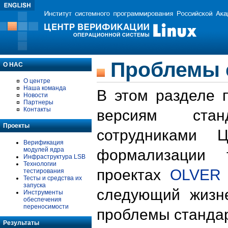
Проблемы 
О НАС
О центре
Наша команда
В этом разделе 
Новости
Партнеры
Контакты
версиям стан
Проекты
сотрудниками 
Верификация
модулей ядра
формализации 
Инфраструктура LSB
Технологии
проектах
OLVER
тестирования
Тесты и средства их
запуска
следующий жизн
Инструменты
обеспечения
переносимости
проблемы стандар
Результаты