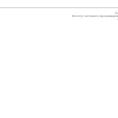
Co
Институт системного программиров