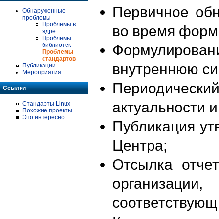
Первичное об
Обнаруженные
проблемы
Проблемы в
во время форм
ядре
Проблемы
библиотек
Формулирова
Проблемы
стандартов
внутреннюю си
Публикации
Мероприятия
Периодиче
Ссылки
актуальности 
Стандарты Linux
Похожие проекты
Это интересно
Публикация ут
Центра;
Отсылка отче
организации
соответствующ