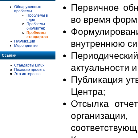
Первичное об
Обнаруженные
проблемы
Проблемы в
во время форм
ядре
Проблемы
библиотек
Формулирова
Проблемы
стандартов
внутреннюю си
Публикации
Мероприятия
Периодиче
Ссылки
актуальности 
Стандарты Linux
Похожие проекты
Это интересно
Публикация ут
Центра;
Отсылка отче
организации
соответствующ