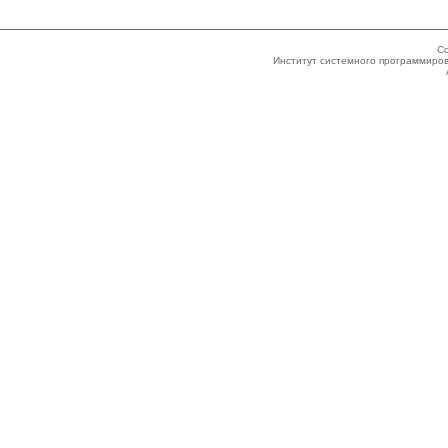
Co
Институт системного программиров