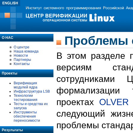
Проблемы 
О НАС
О центре
Наша команда
В этом разделе 
Новости
Партнеры
Контакты
версиям стан
Проекты
сотрудниками 
Верификация
модулей ядра
формализации 
Инфраструктура LSB
Технологии
проектах
OLVER
тестирования
Тесты и средства их
запуска
следующий жизн
Инструменты
обеспечения
переносимости
проблемы стандар
Результаты