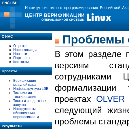
Проблемы 
О НАС
О центре
Наша команда
В этом разделе 
Новости
Партнеры
Контакты
версиям стан
Проекты
сотрудниками 
Верификация
модулей ядра
формализации 
Инфраструктура LSB
Технологии
проектах
OLVER
тестирования
Тесты и средства их
запуска
следующий жизн
Инструменты
обеспечения
переносимости
проблемы стандар
Результаты