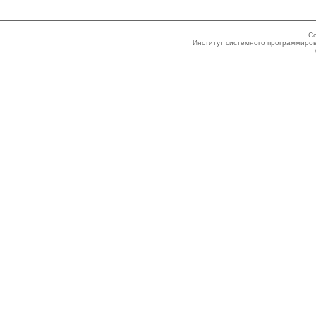
Co
Институт системного программиров