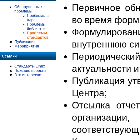
Первичное об
Обнаруженные
проблемы
Проблемы в
во время форм
ядре
Проблемы
библиотек
Формулирова
Проблемы
стандартов
внутреннюю си
Публикации
Мероприятия
Периодиче
Ссылки
актуальности 
Стандарты Linux
Похожие проекты
Это интересно
Публикация ут
Центра;
Отсылка отче
организации
соответствующ