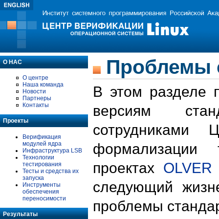
Проблемы 
О НАС
О центре
Наша команда
В этом разделе 
Новости
Партнеры
Контакты
версиям стан
Проекты
сотрудниками 
Верификация
модулей ядра
формализации 
Инфраструктура LSB
Технологии
проектах
OLVER
тестирования
Тесты и средства их
запуска
следующий жизн
Инструменты
обеспечения
переносимости
проблемы стандар
Результаты