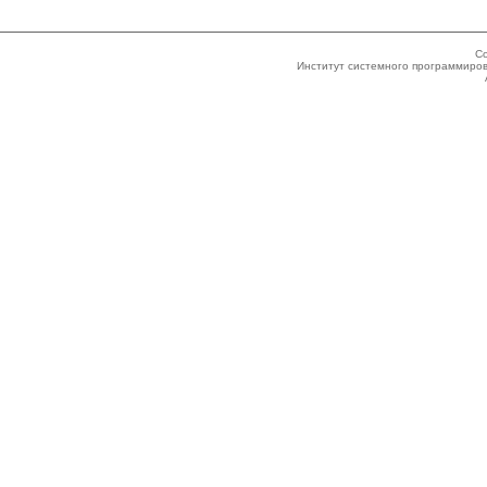
Co
Институт системного программиров