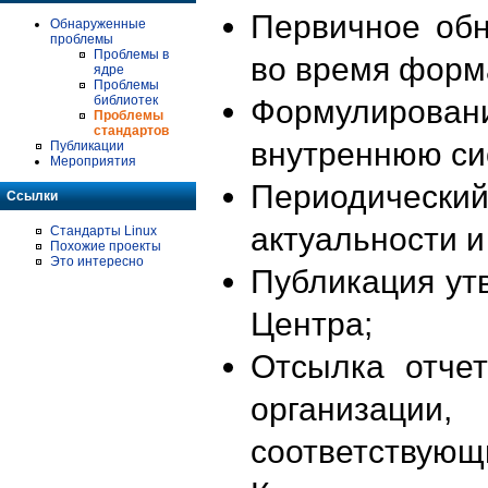
Первичное об
Обнаруженные
проблемы
Проблемы в
во время форм
ядре
Проблемы
библиотек
Формулирова
Проблемы
стандартов
внутреннюю си
Публикации
Мероприятия
Периодиче
Ссылки
актуальности 
Стандарты Linux
Похожие проекты
Это интересно
Публикация ут
Центра;
Отсылка отче
организации
соответствующ