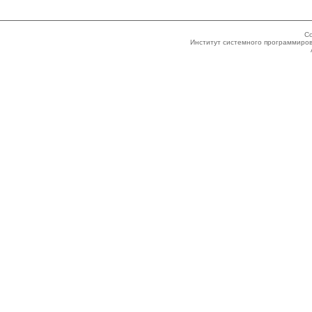
Co
Институт системного программиров