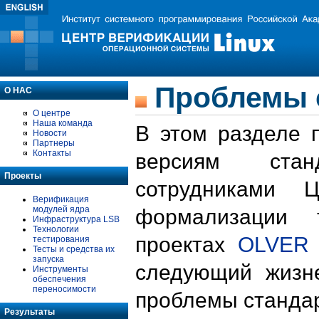
Проблемы 
О НАС
О центре
Наша команда
В этом разделе 
Новости
Партнеры
Контакты
версиям стан
Проекты
сотрудниками 
Верификация
модулей ядра
формализации 
Инфраструктура LSB
Технологии
проектах
OLVER
тестирования
Тесты и средства их
запуска
следующий жизн
Инструменты
обеспечения
переносимости
проблемы стандар
Результаты