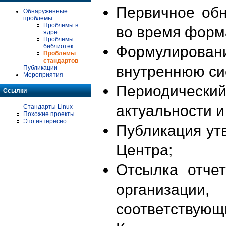
Первичное об
Обнаруженные
проблемы
Проблемы в
во время форм
ядре
Проблемы
библиотек
Формулирова
Проблемы
стандартов
внутреннюю си
Публикации
Мероприятия
Периодиче
Ссылки
актуальности 
Стандарты Linux
Похожие проекты
Это интересно
Публикация ут
Центра;
Отсылка отче
организации
соответствующ