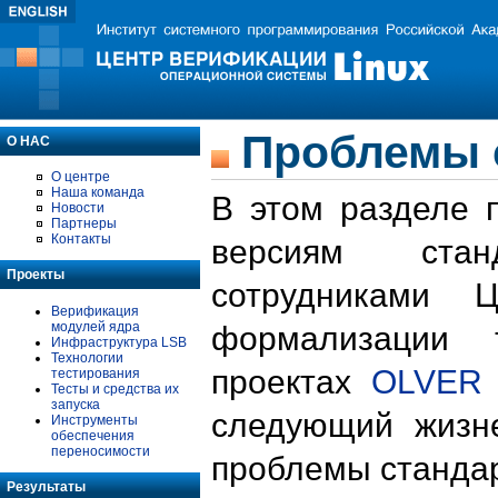
Проблемы 
О НАС
О центре
Наша команда
В этом разделе 
Новости
Партнеры
Контакты
версиям стан
Проекты
сотрудниками 
Верификация
модулей ядра
формализации 
Инфраструктура LSB
Технологии
проектах
OLVER
тестирования
Тесты и средства их
запуска
следующий жизн
Инструменты
обеспечения
переносимости
проблемы стандар
Результаты