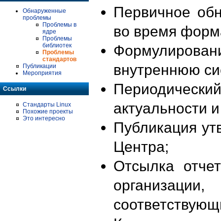
Первичное об
Обнаруженные
проблемы
Проблемы в
во время форм
ядре
Проблемы
библиотек
Формулирова
Проблемы
стандартов
внутреннюю си
Публикации
Мероприятия
Периодиче
Ссылки
актуальности 
Стандарты Linux
Похожие проекты
Это интересно
Публикация ут
Центра;
Отсылка отче
организации
соответствующ