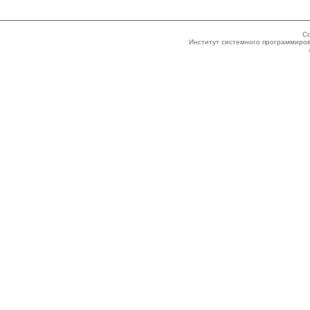
Co
Институт системного программиров