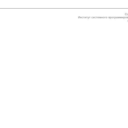
Co
Институт системного программиров