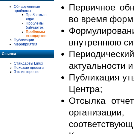
Первичное об
Обнаруженные
проблемы
Проблемы в
во время форм
ядре
Проблемы
библиотек
Формулирова
Проблемы
стандартов
внутреннюю си
Публикации
Мероприятия
Периодиче
Ссылки
актуальности 
Стандарты Linux
Похожие проекты
Это интересно
Публикация ут
Центра;
Отсылка отче
организации
соответствующ