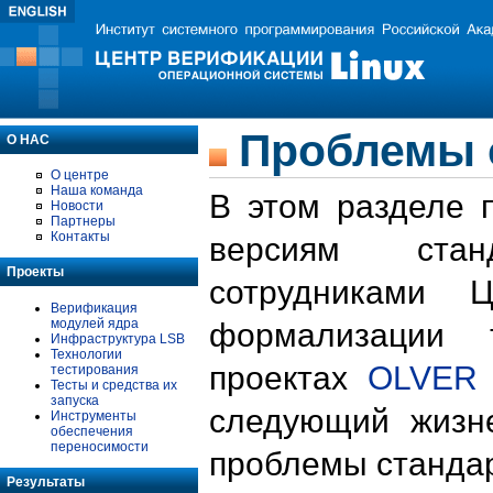
Проблемы 
О НАС
О центре
Наша команда
В этом разделе 
Новости
Партнеры
Контакты
версиям стан
Проекты
сотрудниками 
Верификация
модулей ядра
формализации 
Инфраструктура LSB
Технологии
проектах
OLVER
тестирования
Тесты и средства их
запуска
следующий жизн
Инструменты
обеспечения
переносимости
проблемы стандар
Результаты