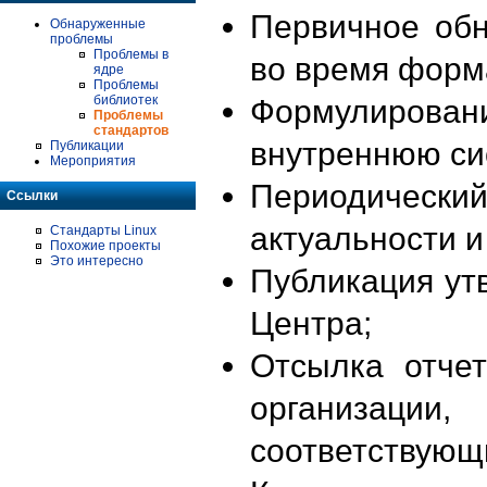
Первичное об
Обнаруженные
проблемы
Проблемы в
во время форм
ядре
Проблемы
библиотек
Формулирова
Проблемы
стандартов
внутреннюю си
Публикации
Мероприятия
Периодиче
Ссылки
актуальности 
Стандарты Linux
Похожие проекты
Это интересно
Публикация ут
Центра;
Отсылка отче
организации
соответствующ