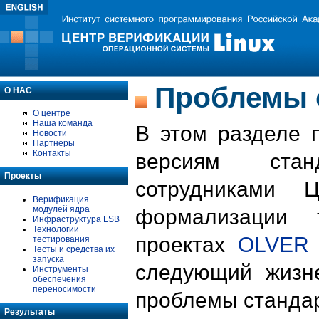
Проблемы 
О НАС
О центре
Наша команда
В этом разделе 
Новости
Партнеры
Контакты
версиям стан
Проекты
сотрудниками 
Верификация
модулей ядра
формализации 
Инфраструктура LSB
Технологии
проектах
OLVER
тестирования
Тесты и средства их
запуска
следующий жизн
Инструменты
обеспечения
переносимости
проблемы стандар
Результаты