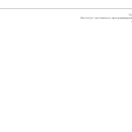
Co
Институт системного программиров