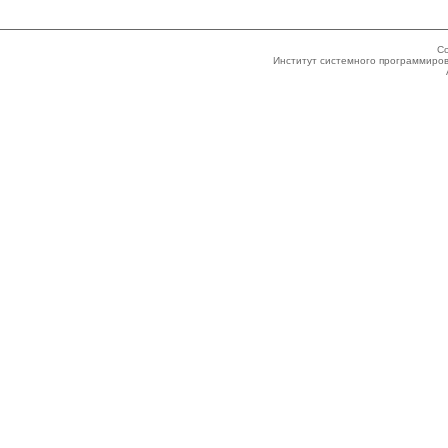
Co
Институт системного программиров