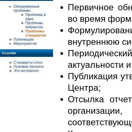
Первичное об
Обнаруженные
проблемы
Проблемы в
во время форм
ядре
Проблемы
библиотек
Формулирова
Проблемы
стандартов
внутреннюю си
Публикации
Мероприятия
Периодиче
Ссылки
актуальности 
Стандарты Linux
Похожие проекты
Это интересно
Публикация ут
Центра;
Отсылка отче
организации
соответствующ