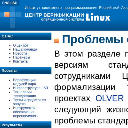
Проблемы 
О НАС
О центре
Наша команда
В этом разделе 
Новости
Партнеры
Контакты
версиям стан
Проекты
сотрудниками 
Верификация
модулей ядра
формализации 
Инфраструктура LSB
Технологии
проектах
OLVER
тестирования
Тесты и средства их
запуска
следующий жизн
Инструменты
обеспечения
переносимости
проблемы стандар
Результаты