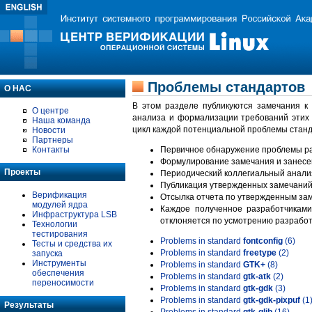
Проблемы стандартов
О НАС
В этом разделе публикуются замечания к
О центре
анализа и формализации требований этих
Наша команда
цикл каждой потенциальной проблемы станд
Новости
Партнеры
Контакты
Первичное обнаружение проблемы ра
Формулирование замечания и занесе
Проекты
Периодический коллегиальный анализ
Публикация утвержденных замечаний 
Верификация
Отсылка отчета по утвержденным зам
модулей ядра
Каждое полученное разработчиками
Инфраструктура LSB
отклоняется по усмотрению разработ
Технологии
тестирования
Problems in standard
fontconfig
(6)
Тесты и средства их
Problems in standard
freetype
(2)
запуска
Инструменты
Problems in standard
GTK+
(8)
обеспечения
Problems in standard
gtk-atk
(2)
переносимости
Problems in standard
gtk-gdk
(3)
Problems in standard
gtk-gdk-pixpuf
(1
Результаты