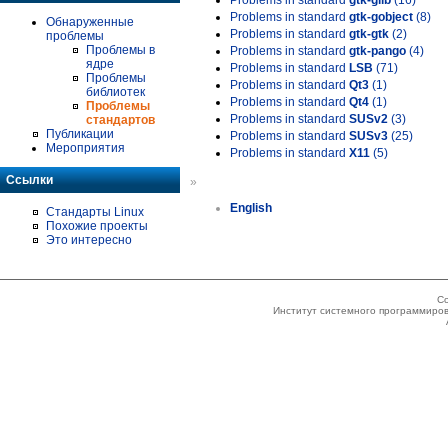
Problems in standard
gtk-glib
(16)
Problems in standard
gtk-gobject
(8)
Обнаруженные
Problems in standard
gtk-gtk
(2)
проблемы
Проблемы в
Problems in standard
gtk-pango
(4)
ядре
Problems in standard
LSB
(71)
Проблемы
Problems in standard
Qt3
(1)
библиотек
Problems in standard
Qt4
(1)
Проблемы
Problems in standard
SUSv2
(3)
стандартов
Публикации
Problems in standard
SUSv3
(25)
Мероприятия
Problems in standard
X11
(5)
Ссылки
»
English
Стандарты Linux
Похожие проекты
Это интересно
Co
Институт системного программиров