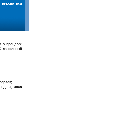
стрироваться
а в процессе
й жизненный
дартов;
андарт, либо