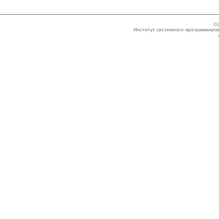
Co
Институт системного программиров