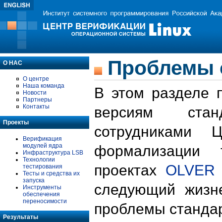
Проблемы 
О НАС
О центре
Наша команда
В этом разделе 
Новости
Партнеры
Контакты
версиям стан
Проекты
сотрудниками 
Верификация
модулей ядра
формализации 
Инфраструктура LSB
Технологии
проектах
OLVER
тестирования
Тесты и средства их
запуска
следующий жизн
Инструменты
обеспечения
переносимости
проблемы стандар
Результаты