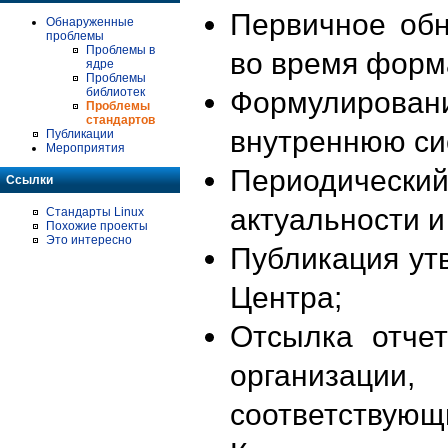
Первичное об
Обнаруженные
проблемы
Проблемы в
во время форм
ядре
Проблемы
библиотек
Формулирова
Проблемы
стандартов
внутреннюю си
Публикации
Мероприятия
Периодиче
Ссылки
актуальности 
Стандарты Linux
Похожие проекты
Это интересно
Публикация ут
Центра;
Отсылка отче
организации
соответствующ