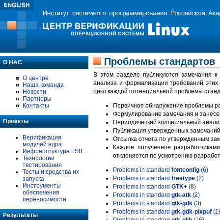
Проблемы стандартов
О НАС
В этом разделе публикуются замечания к
О центре
анализа и формализации требований этих
Наша команда
цикл каждой потенциальной проблемы станд
Новости
Партнеры
Контакты
Первичное обнаружение проблемы ра
Формулирование замечания и занесе
Проекты
Периодический коллегиальный анализ
Публикация утвержденных замечаний 
Верификация
Отсылка отчета по утвержденным зам
модулей ядра
Каждое полученное разработчиками
Инфраструктура LSB
отклоняется по усмотрению разработ
Технологии
тестирования
Problems in standard
fontconfig
(6)
Тесты и средства их
Problems in standard
freetype
(2)
запуска
Инструменты
Problems in standard
GTK+
(8)
обеспечения
Problems in standard
gtk-atk
(2)
переносимости
Problems in standard
gtk-gdk
(3)
Problems in standard
gtk-gdk-pixpuf
(1
Результаты