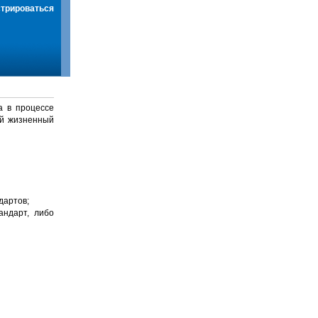
стрироваться
а в процессе
й жизненный
дартов;
андарт, либо