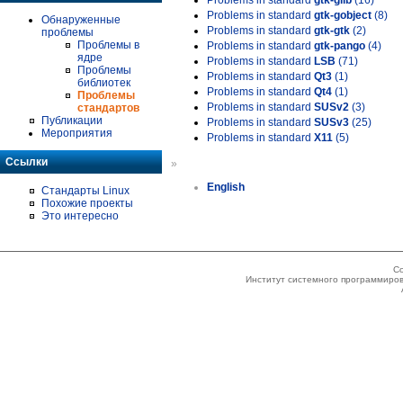
Problems in standard
gtk-glib
(16)
Problems in standard
gtk-gobject
(8)
Обнаруженные
Problems in standard
gtk-gtk
(2)
проблемы
Проблемы в
Problems in standard
gtk-pango
(4)
ядре
Problems in standard
LSB
(71)
Проблемы
Problems in standard
Qt3
(1)
библиотек
Problems in standard
Qt4
(1)
Проблемы
Problems in standard
SUSv2
(3)
стандартов
Публикации
Problems in standard
SUSv3
(25)
Мероприятия
Problems in standard
X11
(5)
Ссылки
»
English
Стандарты Linux
Похожие проекты
Это интересно
Co
Институт системного программиров