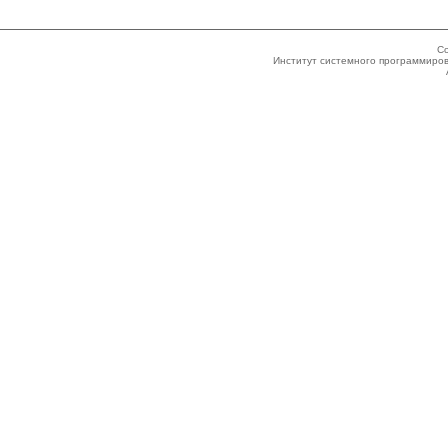
Co
Институт системного программиров