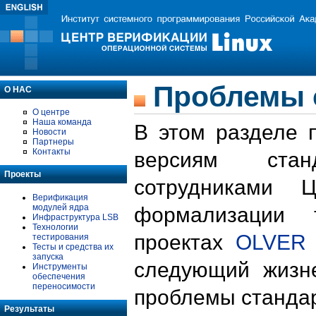
Проблемы 
О НАС
О центре
Наша команда
В этом разделе 
Новости
Партнеры
Контакты
версиям стан
Проекты
сотрудниками 
Верификация
модулей ядра
формализации 
Инфраструктура LSB
Технологии
проектах
OLVER
тестирования
Тесты и средства их
запуска
следующий жизн
Инструменты
обеспечения
переносимости
проблемы стандар
Результаты