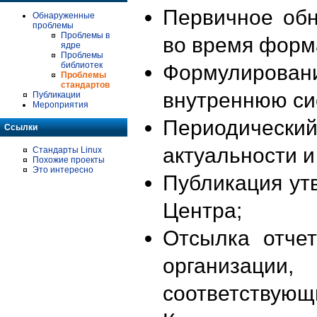
Первичное об
Обнаруженные
проблемы
Проблемы в
во время форм
ядре
Проблемы
библиотек
Формулирова
Проблемы
стандартов
внутреннюю си
Публикации
Мероприятия
Периодиче
Ссылки
актуальности 
Стандарты Linux
Похожие проекты
Это интересно
Публикация ут
Центра;
Отсылка отче
организации
соответствующ