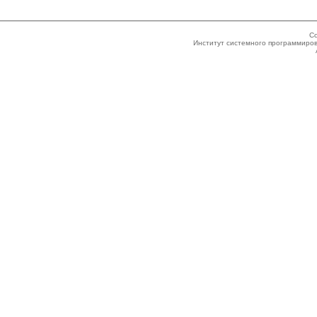
Co
Институт системного программиров