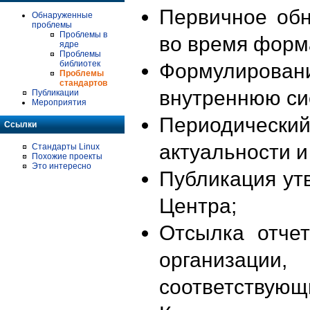
Первичное об
Обнаруженные
проблемы
Проблемы в
во время форм
ядре
Проблемы
библиотек
Формулирова
Проблемы
стандартов
внутреннюю си
Публикации
Мероприятия
Периодиче
Ссылки
актуальности 
Стандарты Linux
Похожие проекты
Это интересно
Публикация ут
Центра;
Отсылка отче
организации
соответствующ