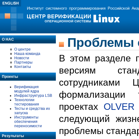
Проблемы 
О НАС
О центре
Наша команда
В этом разделе 
Новости
Партнеры
Контакты
версиям стан
Проекты
сотрудниками 
Верификация
модулей ядра
формализации 
Инфраструктура LSB
Технологии
проектах
OLVER
тестирования
Тесты и средства их
запуска
следующий жизн
Инструменты
обеспечения
переносимости
проблемы стандар
Результаты