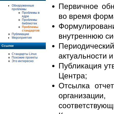
Первичное об
Обнаруженные
проблемы
Проблемы в
во время форм
ядре
Проблемы
библиотек
Формулирова
Проблемы
стандартов
внутреннюю си
Публикации
Мероприятия
Периодиче
Ссылки
актуальности 
Стандарты Linux
Похожие проекты
Это интересно
Публикация ут
Центра;
Отсылка отче
организации
соответствующ