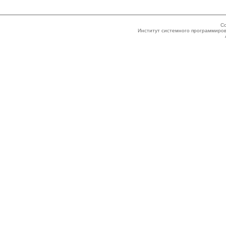
Co
Институт системного программиров