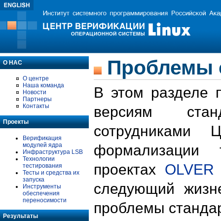
Проблемы 
О НАС
О центре
Наша команда
В этом разделе 
Новости
Партнеры
Контакты
версиям стан
Проекты
сотрудниками 
Верификация
модулей ядра
формализации 
Инфраструктура LSB
Технологии
проектах
OLVER
тестирования
Тесты и средства их
запуска
следующий жизн
Инструменты
обеспечения
переносимости
проблемы стандар
Результаты