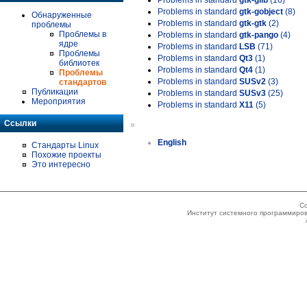
Problems in standard
gtk-glib
(16)
Problems in standard
gtk-gobject
(8)
Обнаруженные
Problems in standard
gtk-gtk
(2)
проблемы
Проблемы в
Problems in standard
gtk-pango
(4)
ядре
Problems in standard
LSB
(71)
Проблемы
Problems in standard
Qt3
(1)
библиотек
Problems in standard
Qt4
(1)
Проблемы
Problems in standard
SUSv2
(3)
стандартов
Публикации
Problems in standard
SUSv3
(25)
Мероприятия
Problems in standard
X11
(5)
Ссылки
»
English
Стандарты Linux
Похожие проекты
Это интересно
Co
Институт системного программиров