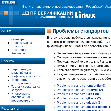
Проблемы стандартов
О НАС
В этом разделе публикуются замечания к
О центре
анализа и формализации требований этих
Наша команда
цикл каждой потенциальной проблемы станд
Новости
Партнеры
Контакты
Первичное обнаружение проблемы ра
Формулирование замечания и занесе
Проекты
Периодический коллегиальный анализ
Публикация утвержденных замечаний 
Верификация
Отсылка отчета по утвержденным зам
модулей ядра
Каждое полученное разработчиками
Инфраструктура LSB
отклоняется по усмотрению разработ
Технологии
тестирования
Problems in standard
fontconfig
(6)
Тесты и средства их
Problems in standard
freetype
(2)
запуска
Инструменты
Problems in standard
GTK+
(8)
обеспечения
Problems in standard
gtk-atk
(2)
переносимости
Problems in standard
gtk-gdk
(3)
Problems in standard
gtk-gdk-pixpuf
(1
Результаты