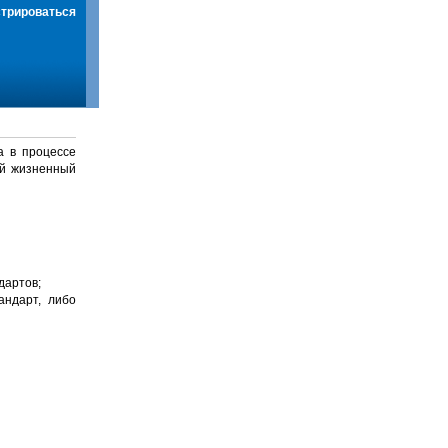
стрироваться
а в процессе
й жизненный
дартов;
андарт, либо