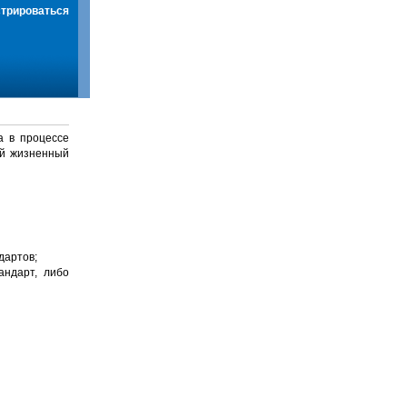
стрироваться
а в процессе
й жизненный
дартов;
андарт, либо