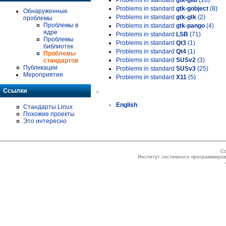
Problems in standard
gtk-glib
(16)
Problems in standard
gtk-gobject
(8)
Обнаруженные
Problems in standard
gtk-gtk
(2)
проблемы
Проблемы в
Problems in standard
gtk-pango
(4)
ядре
Problems in standard
LSB
(71)
Проблемы
Problems in standard
Qt3
(1)
библиотек
Problems in standard
Qt4
(1)
Проблемы
Problems in standard
SUSv2
(3)
стандартов
Публикации
Problems in standard
SUSv3
(25)
Мероприятия
Problems in standard
X11
(5)
Ссылки
»
English
Стандарты Linux
Похожие проекты
Это интересно
Co
Институт системного программиров