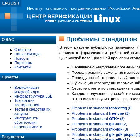
Проблемы стандартов
О НАС
В этом разделе публикуются замечания к
О центре
анализа и формализации требований этих
Наша команда
цикл каждой потенциальной проблемы станд
Новости
Партнеры
Контакты
Первичное обнаружение проблемы ра
Формулирование замечания и занесе
Проекты
Периодический коллегиальный анализ
Публикация утвержденных замечаний 
Верификация
Отсылка отчета по утвержденным зам
модулей ядра
Каждое полученное разработчиками
Инфраструктура LSB
отклоняется по усмотрению разработ
Технологии
тестирования
Problems in standard
fontconfig
(6)
Тесты и средства их
Problems in standard
freetype
(2)
запуска
Инструменты
Problems in standard
GTK+
(8)
обеспечения
Problems in standard
gtk-atk
(2)
переносимости
Problems in standard
gtk-gdk
(3)
Problems in standard
gtk-gdk-pixpuf
(1
Результаты