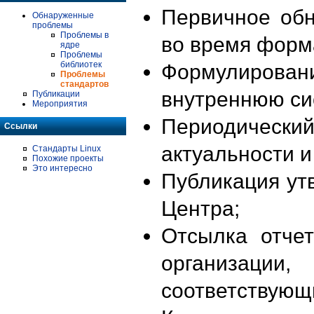
Первичное об
Обнаруженные
проблемы
Проблемы в
во время форм
ядре
Проблемы
библиотек
Формулирова
Проблемы
стандартов
внутреннюю си
Публикации
Мероприятия
Периодиче
Ссылки
актуальности 
Стандарты Linux
Похожие проекты
Это интересно
Публикация ут
Центра;
Отсылка отче
организации
соответствующ