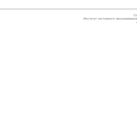
Co
Институт системного программиров