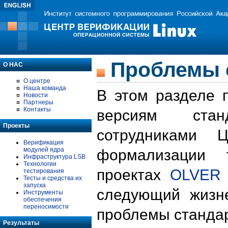
Проблемы 
О НАС
О центре
Наша команда
В этом разделе 
Новости
Партнеры
Контакты
версиям стан
Проекты
сотрудниками 
Верификация
модулей ядра
формализации 
Инфраструктура LSB
Технологии
проектах
OLVER
тестирования
Тесты и средства их
запуска
следующий жизн
Инструменты
обеспечения
переносимости
проблемы стандар
Результаты