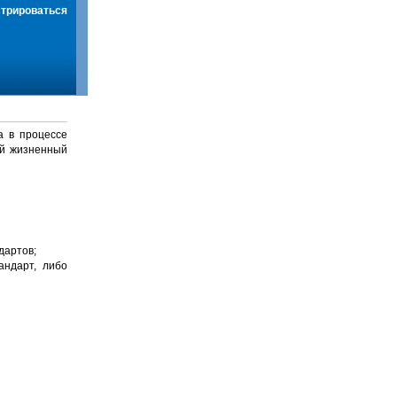
стрироваться
а в процессе
й жизненный
дартов;
андарт, либо