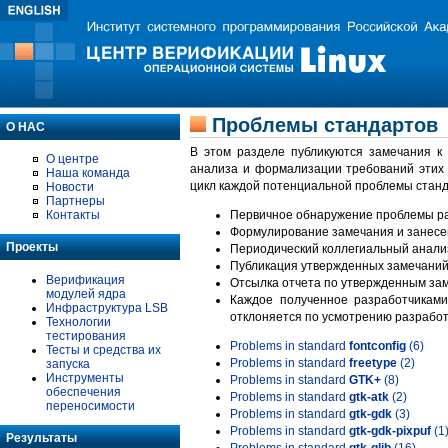
Проблемы стандартов
О НАС
В этом разделе публикуются замечания к
О центре
анализа и формализации требований этих
Наша команда
цикл каждой потенциальной проблемы станд
Новости
Партнеры
Контакты
Первичное обнаружение проблемы ра
Формулирование замечания и занесе
Проекты
Периодический коллегиальный анализ
Публикация утвержденных замечаний 
Верификация
Отсылка отчета по утвержденным зам
модулей ядра
Каждое полученное разработчиками
Инфраструктура LSB
отклоняется по усмотрению разработ
Технологии
тестирования
Problems in standard
fontconfig
(6)
Тесты и средства их
Problems in standard
freetype
(2)
запуска
Инструменты
Problems in standard
GTK+
(8)
обеспечения
Problems in standard
gtk-atk
(2)
переносимости
Problems in standard
gtk-gdk
(3)
Problems in standard
gtk-gdk-pixpuf
(1
Результаты