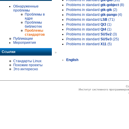
Problems in standard
gtk-glib
(16)
Problems in standard
gtk-gobject
(8)
Обнаруженные
Problems in standard
gtk-gtk
(2)
проблемы
Проблемы в
Problems in standard
gtk-pango
(4)
ядре
Problems in standard
LSB
(71)
Проблемы
Problems in standard
Qt3
(1)
библиотек
Problems in standard
Qt4
(1)
Проблемы
Problems in standard
SUSv2
(3)
стандартов
Публикации
Problems in standard
SUSv3
(25)
Мероприятия
Problems in standard
X11
(5)
Ссылки
»
English
Стандарты Linux
Похожие проекты
Это интересно
Co
Институт системного программиров