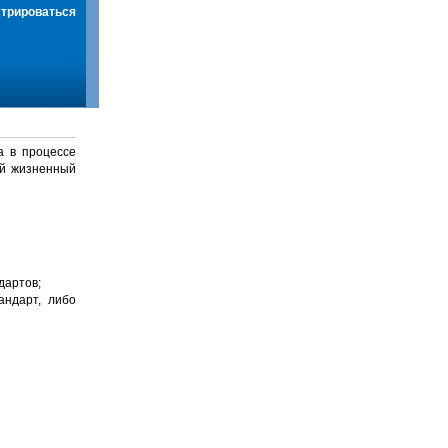
стрироваться
а в процессе
й жизненный
дартов;
андарт, либо