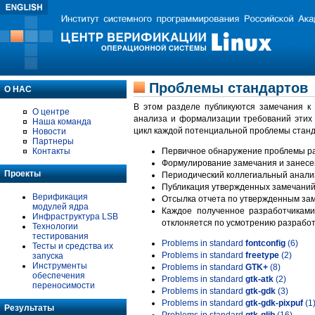
Проблемы стандартов
О НАС
В этом разделе публикуются замечания к
О центре
анализа и формализации требований этих
Наша команда
цикл каждой потенциальной проблемы станд
Новости
Партнеры
Контакты
Первичное обнаружение проблемы ра
Формулирование замечания и занесе
Проекты
Периодический коллегиальный анализ
Публикация утвержденных замечаний 
Верификация
Отсылка отчета по утвержденным зам
модулей ядра
Каждое полученное разработчиками
Инфраструктура LSB
отклоняется по усмотрению разработ
Технологии
тестирования
Problems in standard
fontconfig
(6)
Тесты и средства их
Problems in standard
freetype
(2)
запуска
Инструменты
Problems in standard
GTK+
(8)
обеспечения
Problems in standard
gtk-atk
(2)
переносимости
Problems in standard
gtk-gdk
(3)
Problems in standard
gtk-gdk-pixpuf
(1
Результаты