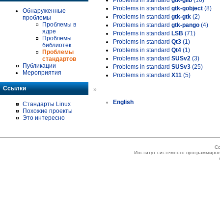
Problems in standard
gtk-glib
(16)
Problems in standard
gtk-gobject
(8)
Обнаруженные
Problems in standard
gtk-gtk
(2)
проблемы
Проблемы в
Problems in standard
gtk-pango
(4)
ядре
Problems in standard
LSB
(71)
Проблемы
Problems in standard
Qt3
(1)
библиотек
Problems in standard
Qt4
(1)
Проблемы
Problems in standard
SUSv2
(3)
стандартов
Публикации
Problems in standard
SUSv3
(25)
Мероприятия
Problems in standard
X11
(5)
Ссылки
»
English
Стандарты Linux
Похожие проекты
Это интересно
Co
Институт системного программиров