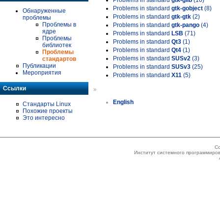
Problems in standard
gtk-glib
(16)
Problems in standard
gtk-gobject
(8)
Обнаруженные
Problems in standard
gtk-gtk
(2)
проблемы
Проблемы в
Problems in standard
gtk-pango
(4)
ядре
Problems in standard
LSB
(71)
Проблемы
Problems in standard
Qt3
(1)
библиотек
Problems in standard
Qt4
(1)
Проблемы
Problems in standard
SUSv2
(3)
стандартов
Публикации
Problems in standard
SUSv3
(25)
Мероприятия
Problems in standard
X11
(5)
Ссылки
»
English
Стандарты Linux
Похожие проекты
Это интересно
Co
Институт системного программиров