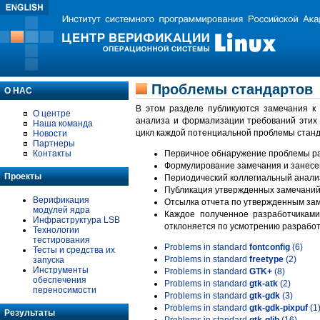
Проблемы стандартов
О НАС
В этом разделе публикуются замечания к
О центре
анализа и формализации требований этих
Наша команда
цикл каждой потенциальной проблемы станд
Новости
Партнеры
Контакты
Первичное обнаружение проблемы ра
Формулирование замечания и занесе
Проекты
Периодический коллегиальный анализ
Публикация утвержденных замечаний 
Верификация
Отсылка отчета по утвержденным зам
модулей ядра
Каждое полученное разработчиками
Инфраструктура LSB
отклоняется по усмотрению разработ
Технологии
тестирования
Problems in standard
fontconfig
(6)
Тесты и средства их
Problems in standard
freetype
(2)
запуска
Инструменты
Problems in standard
GTK+
(8)
обеспечения
Problems in standard
gtk-atk
(2)
переносимости
Problems in standard
gtk-gdk
(3)
Problems in standard
gtk-gdk-pixpuf
(1
Результаты