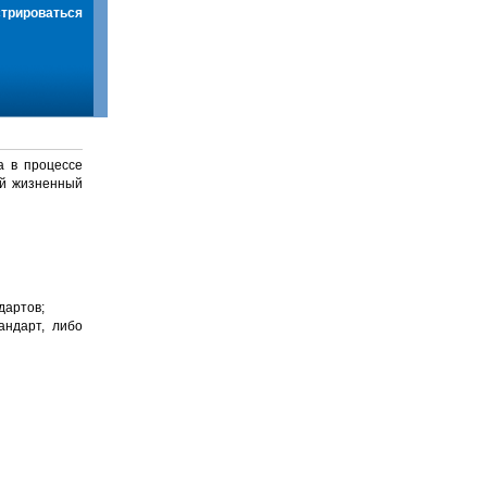
стрироваться
а в процессе
й жизненный
дартов;
андарт, либо