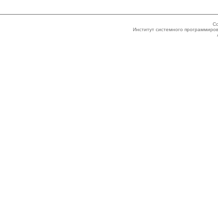
Co
Институт системного программиров