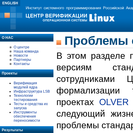
Проблемы 
О НАС
О центре
Наша команда
В этом разделе 
Новости
Партнеры
Контакты
версиям стан
Проекты
сотрудниками 
Верификация
модулей ядра
формализации 
Инфраструктура LSB
Технологии
проектах
OLVER
тестирования
Тесты и средства их
запуска
следующий жизн
Инструменты
обеспечения
переносимости
проблемы стандар
Результаты