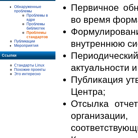
Первичное об
Обнаруженные
проблемы
Проблемы в
во время форм
ядре
Проблемы
библиотек
Формулирова
Проблемы
стандартов
внутреннюю си
Публикации
Мероприятия
Периодиче
Ссылки
актуальности 
Стандарты Linux
Похожие проекты
Это интересно
Публикация ут
Центра;
Отсылка отче
организации
соответствующ