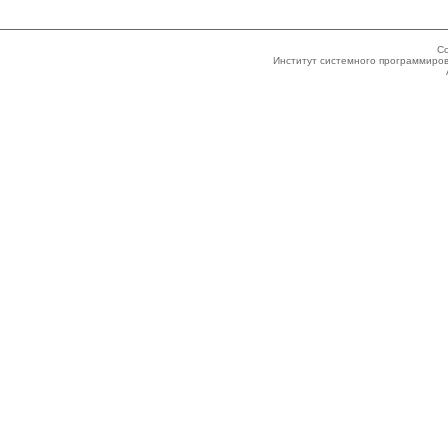
Co
Институт системного программиров