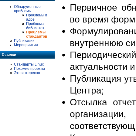
Первичное об
Обнаруженные
проблемы
Проблемы в
во время форм
ядре
Проблемы
библиотек
Формулирова
Проблемы
стандартов
внутреннюю си
Публикации
Мероприятия
Периодиче
Ссылки
актуальности 
Стандарты Linux
Похожие проекты
Это интересно
Публикация ут
Центра;
Отсылка отче
организации
соответствующ