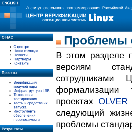
Проблемы 
О НАС
О центре
Наша команда
В этом разделе 
Новости
Партнеры
Контакты
версиям стан
Проекты
сотрудниками 
Верификация
модулей ядра
формализации 
Инфраструктура LSB
Технологии
проектах
OLVER
тестирования
Тесты и средства их
запуска
следующий жизн
Инструменты
обеспечения
переносимости
проблемы стандар
Результаты