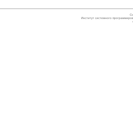
Co
Институт системного программиров