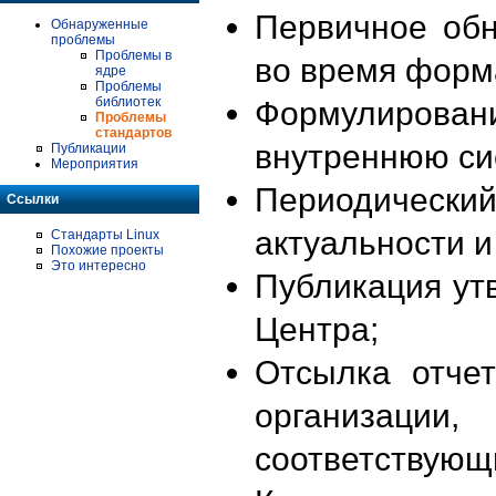
Первичное об
Обнаруженные
проблемы
Проблемы в
во время форм
ядре
Проблемы
библиотек
Формулирова
Проблемы
стандартов
внутреннюю си
Публикации
Мероприятия
Периодиче
Ссылки
актуальности 
Стандарты Linux
Похожие проекты
Это интересно
Публикация ут
Центра;
Отсылка отче
организации
соответствующ