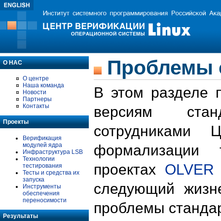
Проблемы 
О НАС
О центре
Наша команда
В этом разделе 
Новости
Партнеры
Контакты
версиям стан
Проекты
сотрудниками 
Верификация
модулей ядра
формализации 
Инфраструктура LSB
Технологии
проектах
OLVER
тестирования
Тесты и средства их
запуска
следующий жизн
Инструменты
обеспечения
переносимости
проблемы стандар
Результаты