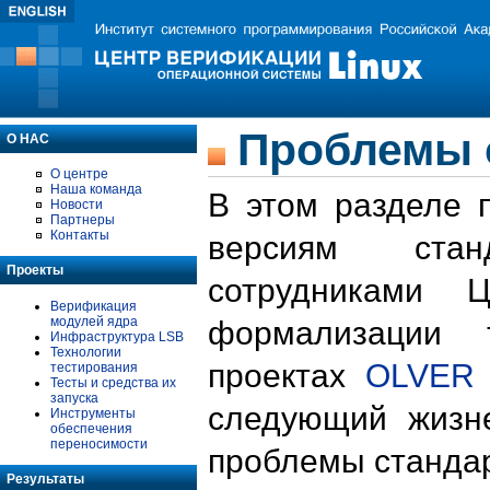
Проблемы 
О НАС
О центре
Наша команда
В этом разделе 
Новости
Партнеры
Контакты
версиям стан
Проекты
сотрудниками 
Верификация
модулей ядра
формализации 
Инфраструктура LSB
Технологии
проектах
OLVER
тестирования
Тесты и средства их
запуска
следующий жизн
Инструменты
обеспечения
переносимости
проблемы стандар
Результаты