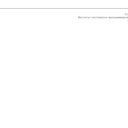
Co
Институт системного программиров