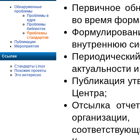
Первичное об
Обнаруженные
проблемы
Проблемы в
во время форм
ядре
Проблемы
библиотек
Формулирова
Проблемы
стандартов
внутреннюю си
Публикации
Мероприятия
Периодиче
Ссылки
актуальности 
Стандарты Linux
Похожие проекты
Это интересно
Публикация ут
Центра;
Отсылка отче
организации
соответствующ