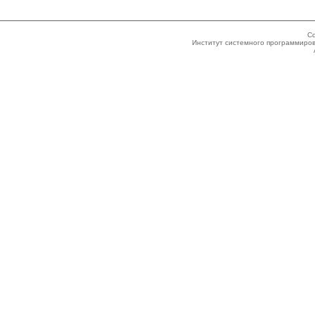
Co
Институт системного программиров