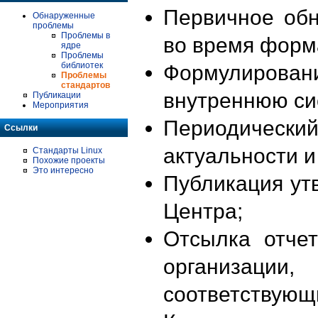
Первичное об
Обнаруженные
проблемы
Проблемы в
во время форм
ядре
Проблемы
библиотек
Формулирова
Проблемы
стандартов
внутреннюю си
Публикации
Мероприятия
Периодиче
Ссылки
актуальности 
Стандарты Linux
Похожие проекты
Это интересно
Публикация ут
Центра;
Отсылка отче
организации
соответствующ