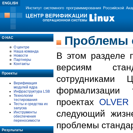
Проблемы 
О НАС
О центре
Наша команда
В этом разделе 
Новости
Партнеры
Контакты
версиям стан
Проекты
сотрудниками 
Верификация
модулей ядра
формализации 
Инфраструктура LSB
Технологии
проектах
OLVER
тестирования
Тесты и средства их
запуска
следующий жизн
Инструменты
обеспечения
переносимости
проблемы стандар
Результаты