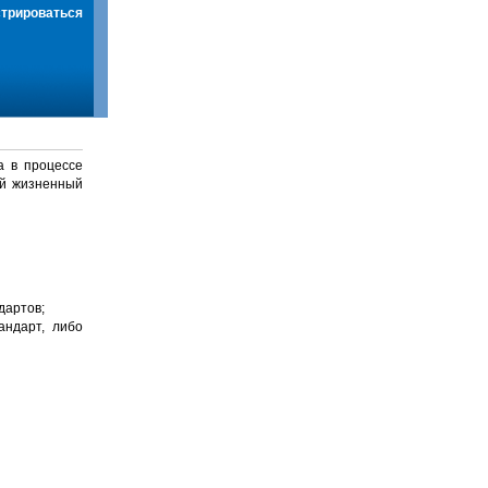
стрироваться
а в процессе
й жизненный
дартов;
андарт, либо