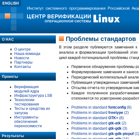
Проблемы стандартов
О НАС
В этом разделе публикуются замечания к
О центре
анализа и формализации требований этих
Наша команда
цикл каждой потенциальной проблемы станд
Новости
Партнеры
Контакты
Первичное обнаружение проблемы ра
Формулирование замечания и занесе
Проекты
Периодический коллегиальный анализ
Публикация утвержденных замечаний 
Верификация
Отсылка отчета по утвержденным зам
модулей ядра
Каждое полученное разработчиками
Инфраструктура LSB
отклоняется по усмотрению разработ
Технологии
тестирования
Problems in standard
fontconfig
(6)
Тесты и средства их
Problems in standard
freetype
(2)
запуска
Инструменты
Problems in standard
GTK+
(8)
обеспечения
Problems in standard
gtk-atk
(2)
переносимости
Problems in standard
gtk-gdk
(3)
Problems in standard
gtk-gdk-pixpuf
(1
Результаты