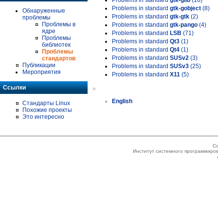
Problems in standard
gtk-glib
(16)
Problems in standard
gtk-gobject
(8)
Обнаруженные
Problems in standard
gtk-gtk
(2)
проблемы
Проблемы в
Problems in standard
gtk-pango
(4)
ядре
Problems in standard
LSB
(71)
Проблемы
Problems in standard
Qt3
(1)
библиотек
Problems in standard
Qt4
(1)
Проблемы
Problems in standard
SUSv2
(3)
стандартов
Публикации
Problems in standard
SUSv3
(25)
Мероприятия
Problems in standard
X11
(5)
Ссылки
»
English
Стандарты Linux
Похожие проекты
Это интересно
Co
Институт системного программиров