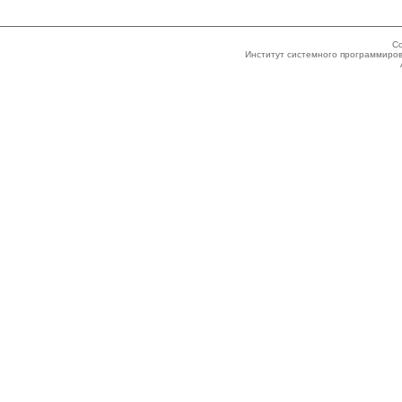
Co
Институт системного программиров