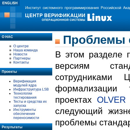
Проблемы 
О НАС
О центре
Наша команда
В этом разделе 
Новости
Партнеры
Контакты
версиям стан
Проекты
сотрудниками 
Верификация
модулей ядра
формализации 
Инфраструктура LSB
Технологии
проектах
OLVER
тестирования
Тесты и средства их
запуска
следующий жизн
Инструменты
обеспечения
переносимости
проблемы стандар
Результаты