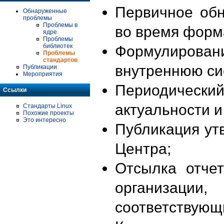
Первичное об
Обнаруженные
проблемы
Проблемы в
во время форм
ядре
Проблемы
библиотек
Формулирова
Проблемы
стандартов
внутреннюю си
Публикации
Мероприятия
Периодиче
Ссылки
актуальности 
Стандарты Linux
Похожие проекты
Это интересно
Публикация ут
Центра;
Отсылка отче
организации
соответствующ