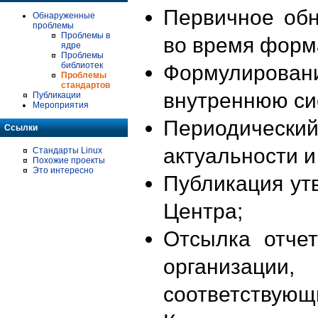
Первичное об
Обнаруженные
проблемы
Проблемы в
во время форм
ядре
Проблемы
библиотек
Формулирова
Проблемы
стандартов
внутреннюю си
Публикации
Мероприятия
Периодиче
Ссылки
актуальности 
Стандарты Linux
Похожие проекты
Это интересно
Публикация ут
Центра;
Отсылка отче
организации
соответствующ