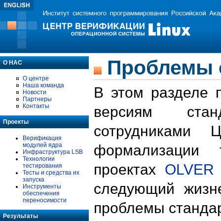
Проблемы 
О НАС
О центре
Наша команда
В этом разделе 
Новости
Партнеры
Контакты
версиям стан
Проекты
сотрудниками 
Верификация
модулей ядра
формализации 
Инфраструктура LSB
Технологии
проектах
OLVER
тестирования
Тесты и средства их
запуска
следующий жизн
Инструменты
обеспечения
переносимости
проблемы стандар
Результаты