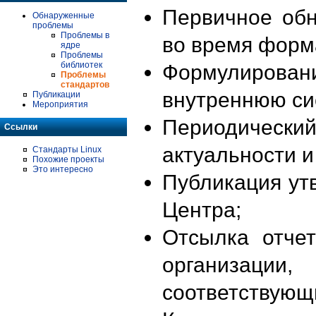
Первичное об
Обнаруженные
проблемы
Проблемы в
во время форм
ядре
Проблемы
библиотек
Формулирова
Проблемы
стандартов
внутреннюю си
Публикации
Мероприятия
Периодиче
Ссылки
актуальности 
Стандарты Linux
Похожие проекты
Это интересно
Публикация ут
Центра;
Отсылка отче
организации
соответствующ