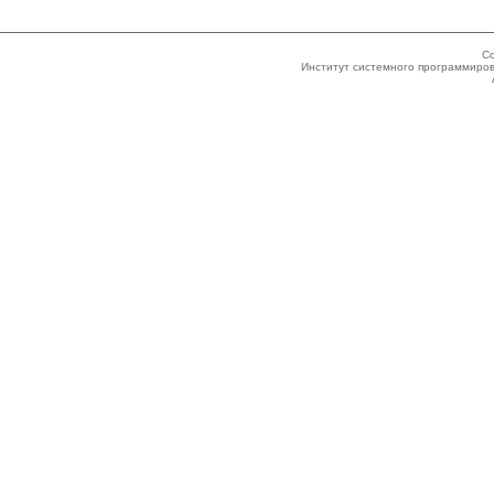
Co
Институт системного программиров