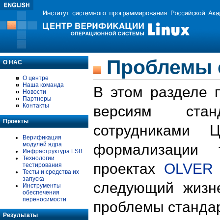
Проблемы 
О НАС
О центре
Наша команда
В этом разделе 
Новости
Партнеры
Контакты
версиям стан
Проекты
сотрудниками 
Верификация
модулей ядра
формализации 
Инфраструктура LSB
Технологии
проектах
OLVER
тестирования
Тесты и средства их
запуска
следующий жизн
Инструменты
обеспечения
переносимости
проблемы стандар
Результаты