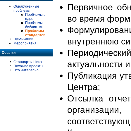
Первичное об
Обнаруженные
проблемы
Проблемы в
во время форм
ядре
Проблемы
библиотек
Формулирова
Проблемы
стандартов
внутреннюю си
Публикации
Мероприятия
Периодиче
Ссылки
актуальности 
Стандарты Linux
Похожие проекты
Это интересно
Публикация ут
Центра;
Отсылка отче
организации
соответствующ