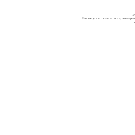
Co
Институт системного программиров