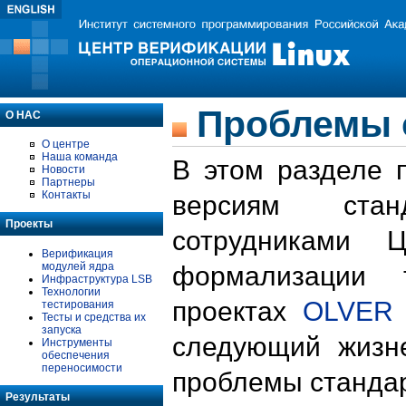
Проблемы 
О НАС
О центре
Наша команда
В этом разделе 
Новости
Партнеры
Контакты
версиям стан
Проекты
сотрудниками 
Верификация
модулей ядра
формализации 
Инфраструктура LSB
Технологии
проектах
OLVER
тестирования
Тесты и средства их
запуска
следующий жизн
Инструменты
обеспечения
переносимости
проблемы стандар
Результаты