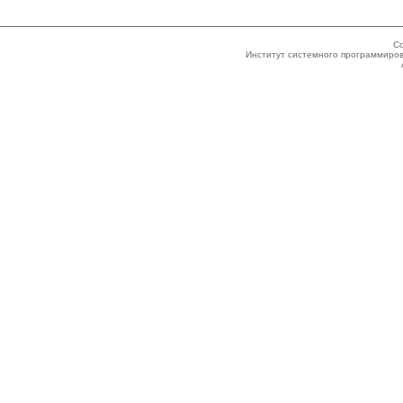
Co
Институт системного программиров