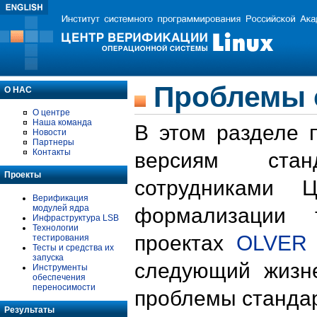
Проблемы 
О НАС
О центре
Наша команда
В этом разделе 
Новости
Партнеры
Контакты
версиям стан
Проекты
сотрудниками 
Верификация
модулей ядра
формализации 
Инфраструктура LSB
Технологии
проектах
OLVER
тестирования
Тесты и средства их
запуска
следующий жизн
Инструменты
обеспечения
переносимости
проблемы стандар
Результаты