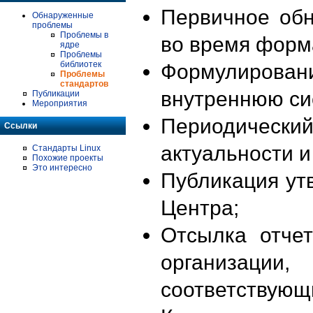
Первичное об
Обнаруженные
проблемы
Проблемы в
во время форм
ядре
Проблемы
библиотек
Формулирова
Проблемы
стандартов
внутреннюю си
Публикации
Мероприятия
Периодиче
Ссылки
актуальности 
Стандарты Linux
Похожие проекты
Это интересно
Публикация ут
Центра;
Отсылка отче
организации
соответствующ