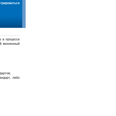
стрироваться
а в процессе
й жизненный
дартов;
андарт, либо