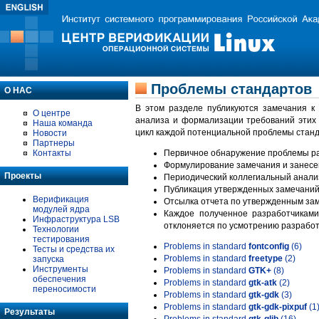
Проблемы стандартов
О НАС
В этом разделе публикуются замечания к
О центре
анализа и формализации требований этих
Наша команда
цикл каждой потенциальной проблемы станд
Новости
Партнеры
Контакты
Первичное обнаружение проблемы ра
Формулирование замечания и занесе
Проекты
Периодический коллегиальный анализ
Публикация утвержденных замечаний 
Верификация
Отсылка отчета по утвержденным зам
модулей ядра
Каждое полученное разработчиками
Инфраструктура LSB
отклоняется по усмотрению разработ
Технологии
тестирования
Problems in standard
fontconfig
(6)
Тесты и средства их
Problems in standard
freetype
(2)
запуска
Инструменты
Problems in standard
GTK+
(8)
обеспечения
Problems in standard
gtk-atk
(2)
переносимости
Problems in standard
gtk-gdk
(3)
Problems in standard
gtk-gdk-pixpuf
(1
Результаты