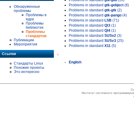
Problems in standard
gtk-glib
(16)
Problems in standard
gtk-gobject
(8)
Обнаруженные
Problems in standard
gtk-gtk
(2)
проблемы
Проблемы в
Problems in standard
gtk-pango
(4)
ядре
Problems in standard
LSB
(71)
Проблемы
Problems in standard
Qt3
(1)
библиотек
Problems in standard
Qt4
(1)
Проблемы
Problems in standard
SUSv2
(3)
стандартов
Публикации
Problems in standard
SUSv3
(25)
Мероприятия
Problems in standard
X11
(5)
Ссылки
»
English
Стандарты Linux
Похожие проекты
Это интересно
Co
Институт системного программиров