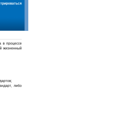
стрироваться
а в процессе
й жизненный
дартов;
андарт, либо