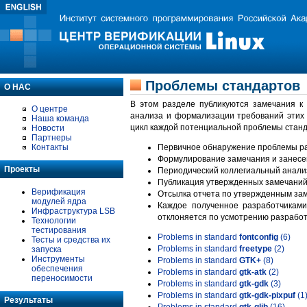
Проблемы стандартов
О НАС
В этом разделе публикуются замечания к
О центре
анализа и формализации требований этих
Наша команда
цикл каждой потенциальной проблемы станд
Новости
Партнеры
Контакты
Первичное обнаружение проблемы ра
Формулирование замечания и занесе
Проекты
Периодический коллегиальный анализ
Публикация утвержденных замечаний 
Верификация
Отсылка отчета по утвержденным зам
модулей ядра
Каждое полученное разработчиками
Инфраструктура LSB
отклоняется по усмотрению разработ
Технологии
тестирования
Problems in standard
fontconfig
(6)
Тесты и средства их
Problems in standard
freetype
(2)
запуска
Инструменты
Problems in standard
GTK+
(8)
обеспечения
Problems in standard
gtk-atk
(2)
переносимости
Problems in standard
gtk-gdk
(3)
Problems in standard
gtk-gdk-pixpuf
(1
Результаты