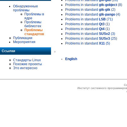
Problems in standard
gtk-glib
(16)
Problems in standard
gtk-gobject
(8)
Обнаруженные
Problems in standard
gtk-gtk
(2)
проблемы
Проблемы в
Problems in standard
gtk-pango
(4)
ядре
Problems in standard
LSB
(71)
Проблемы
Problems in standard
Qt3
(1)
библиотек
Problems in standard
Qt4
(1)
Проблемы
Problems in standard
SUSv2
(3)
стандартов
Публикации
Problems in standard
SUSv3
(25)
Мероприятия
Problems in standard
X11
(5)
Ссылки
»
English
Стандарты Linux
Похожие проекты
Это интересно
Co
Институт системного программиров