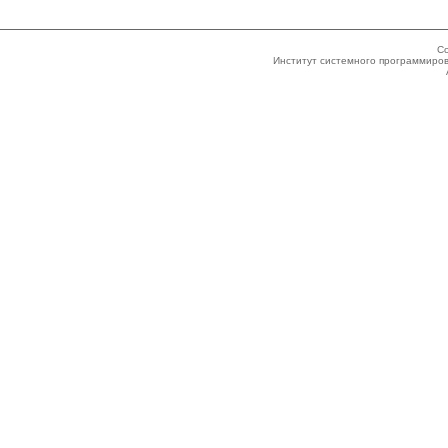
Co
Институт системного программиров