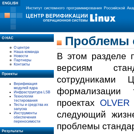
Проблемы 
О НАС
О центре
Наша команда
В этом разделе 
Новости
Партнеры
Контакты
версиям стан
Проекты
сотрудниками 
Верификация
модулей ядра
формализации 
Инфраструктура LSB
Технологии
проектах
OLVER
тестирования
Тесты и средства их
запуска
следующий жизн
Инструменты
обеспечения
переносимости
проблемы стандар
Результаты