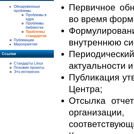
Первичное об
Обнаруженные
проблемы
Проблемы в
во время форм
ядре
Проблемы
библиотек
Формулирова
Проблемы
стандартов
внутреннюю си
Публикации
Мероприятия
Периодиче
Ссылки
актуальности 
Стандарты Linux
Похожие проекты
Это интересно
Публикация ут
Центра;
Отсылка отче
организации
соответствующ