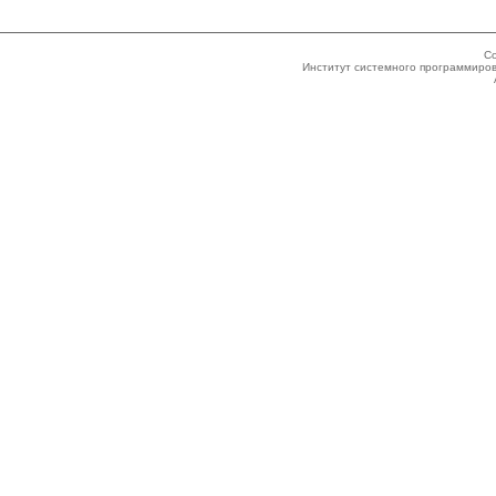
Co
Институт системного программиров