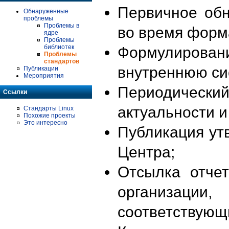
Первичное об
Обнаруженные
проблемы
Проблемы в
во время форм
ядре
Проблемы
библиотек
Формулирова
Проблемы
стандартов
внутреннюю си
Публикации
Мероприятия
Периодиче
Ссылки
актуальности 
Стандарты Linux
Похожие проекты
Это интересно
Публикация ут
Центра;
Отсылка отче
организации
соответствующ