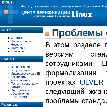
Проблемы 
О НАС
О центре
Наша команда
В этом разделе 
Новости
Партнеры
Контакты
версиям стан
Проекты
сотрудниками 
Верификация
модулей ядра
формализации 
Инфраструктура LSB
Технологии
проектах
OLVER
тестирования
Тесты и средства их
запуска
следующий жизн
Инструменты
обеспечения
переносимости
проблемы стандар
Результаты