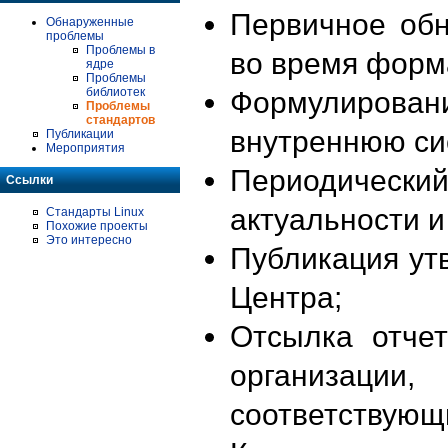
Первичное об
Обнаруженные
проблемы
Проблемы в
во время форм
ядре
Проблемы
библиотек
Формулирова
Проблемы
стандартов
внутреннюю си
Публикации
Мероприятия
Периодиче
Ссылки
актуальности 
Стандарты Linux
Похожие проекты
Это интересно
Публикация ут
Центра;
Отсылка отче
организации
соответствующ