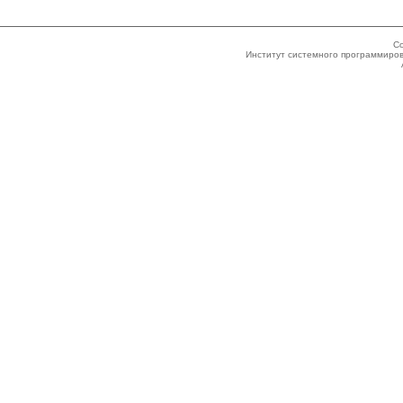
Co
Институт системного программиров