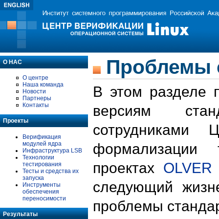
Проблемы 
О НАС
О центре
Наша команда
В этом разделе 
Новости
Партнеры
Контакты
версиям стан
Проекты
сотрудниками 
Верификация
модулей ядра
формализации 
Инфраструктура LSB
Технологии
проектах
OLVER
тестирования
Тесты и средства их
запуска
следующий жизн
Инструменты
обеспечения
переносимости
проблемы стандар
Результаты