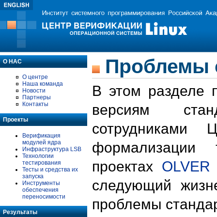
Проблемы 
О НАС
О центре
Наша команда
В этом разделе 
Новости
Партнеры
Контакты
версиям стан
Проекты
сотрудниками 
Верификация
модулей ядра
формализации 
Инфраструктура LSB
Технологии
проектах
OLVER
тестирования
Тесты и средства их
запуска
следующий жизн
Инструменты
обеспечения
переносимости
проблемы стандар
Результаты