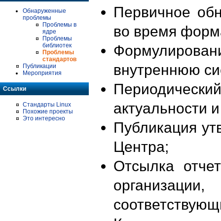
Первичное об
Обнаруженные
проблемы
Проблемы в
во время форм
ядре
Проблемы
библиотек
Формулирова
Проблемы
стандартов
внутреннюю си
Публикации
Мероприятия
Периодиче
Ссылки
актуальности 
Стандарты Linux
Похожие проекты
Это интересно
Публикация ут
Центра;
Отсылка отче
организации
соответствующ