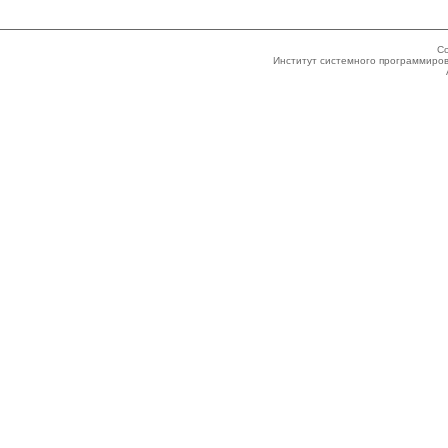
Co
Институт системного программиров