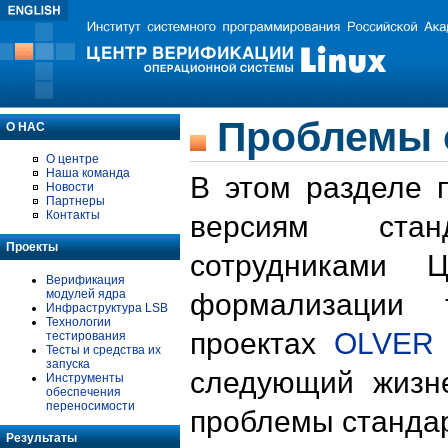
Проблемы 
О НАС
О центре
Наша команда
В этом разделе 
Новости
Партнеры
Контакты
версиям стан
Проекты
сотрудниками 
Верификация
модулей ядра
формализации 
Инфраструктура LSB
Технологии
проектах
OLVER
тестирования
Тесты и средства их
запуска
следующий жизн
Инструменты
обеспечения
переносимости
проблемы стандар
Результаты