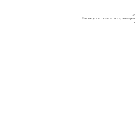
Co
Институт системного программиров