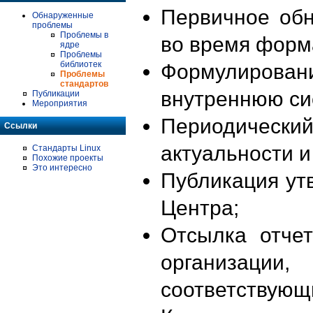
Первичное об
Обнаруженные
проблемы
Проблемы в
во время форм
ядре
Проблемы
библиотек
Формулирова
Проблемы
стандартов
внутреннюю си
Публикации
Мероприятия
Периодиче
Ссылки
актуальности 
Стандарты Linux
Похожие проекты
Это интересно
Публикация ут
Центра;
Отсылка отче
организации
соответствующ