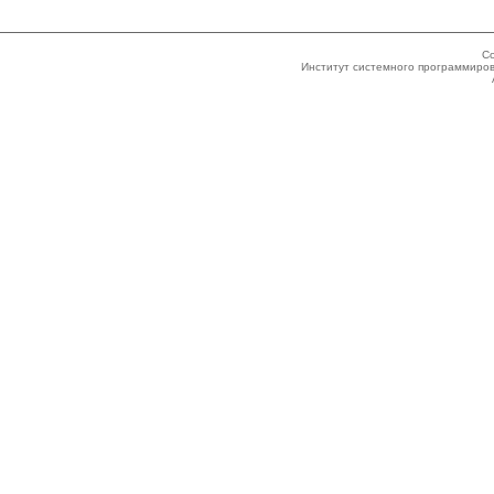
Co
Институт системного программиров