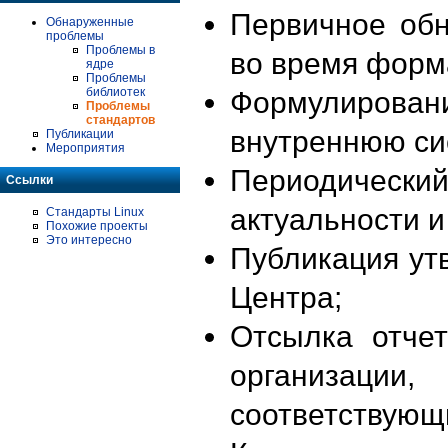
Первичное об
Обнаруженные
проблемы
Проблемы в
во время форм
ядре
Проблемы
библиотек
Формулирова
Проблемы
стандартов
внутреннюю си
Публикации
Мероприятия
Периодиче
Ссылки
актуальности 
Стандарты Linux
Похожие проекты
Это интересно
Публикация ут
Центра;
Отсылка отче
организации
соответствующ