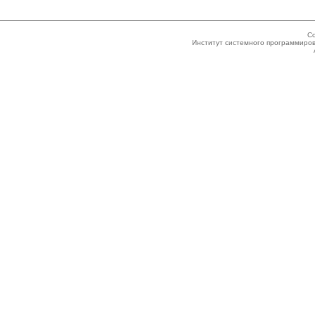
Co
Институт системного программиров