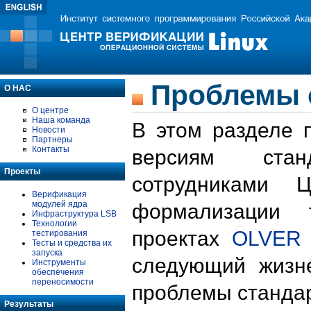
Проблемы 
О НАС
О центре
Наша команда
В этом разделе 
Новости
Партнеры
Контакты
версиям стан
Проекты
сотрудниками 
Верификация
модулей ядра
формализации 
Инфраструктура LSB
Технологии
проектах
OLVER
тестирования
Тесты и средства их
запуска
следующий жизн
Инструменты
обеспечения
переносимости
проблемы стандар
Результаты