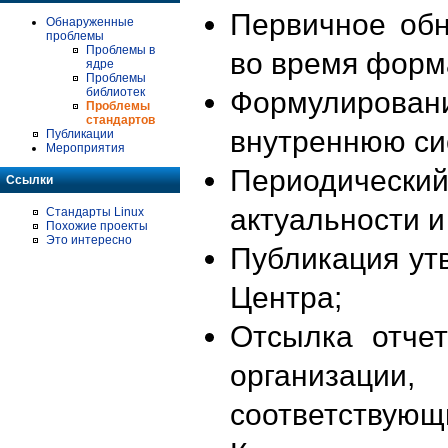
Первичное об
Обнаруженные
проблемы
Проблемы в
во время форм
ядре
Проблемы
библиотек
Формулирова
Проблемы
стандартов
внутреннюю си
Публикации
Мероприятия
Периодиче
Ссылки
актуальности 
Стандарты Linux
Похожие проекты
Это интересно
Публикация ут
Центра;
Отсылка отче
организации
соответствующ