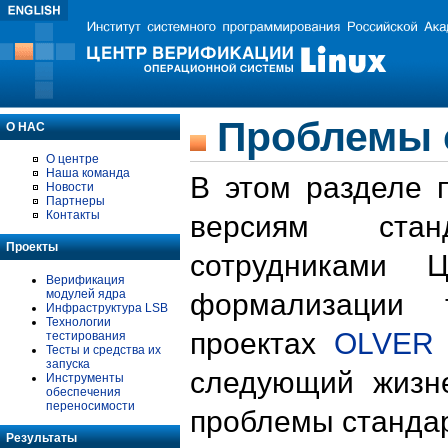
Проблемы 
О НАС
О центре
Наша команда
В этом разделе 
Новости
Партнеры
Контакты
версиям стан
Проекты
сотрудниками 
Верификация
модулей ядра
формализации 
Инфраструктура LSB
Технологии
проектах
OLVER
тестирования
Тесты и средства их
запуска
следующий жизн
Инструменты
обеспечения
переносимости
проблемы стандар
Результаты