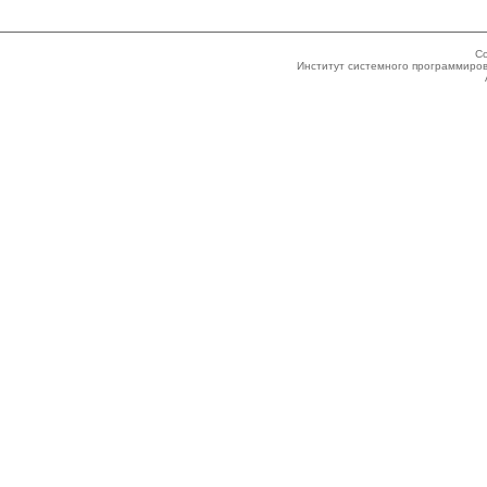
Co
Институт системного программиров