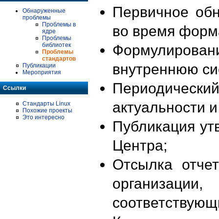
Первичное об
Обнаруженные
проблемы
Проблемы в
во время форм
ядре
Проблемы
библиотек
Формулирова
Проблемы
стандартов
внутреннюю си
Публикации
Мероприятия
Периодиче
Ссылки
актуальности 
Стандарты Linux
Похожие проекты
Это интересно
Публикация ут
Центра;
Отсылка отче
организации
соответствующ